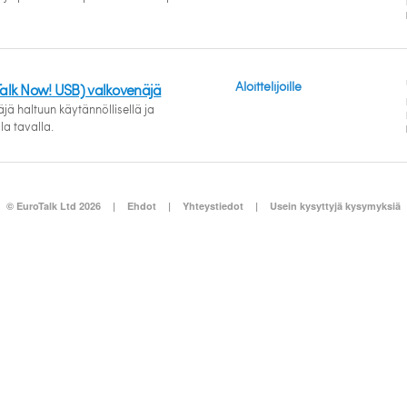
Aloittelijoille
Talk Now! USB) valkovenäjä
jä haltuun käytännöllisellä ja
 tavalla.
© EuroTalk Ltd 2026
|
Ehdot
|
Yhteystiedot
|
Usein kysyttyjä kysymyksiä