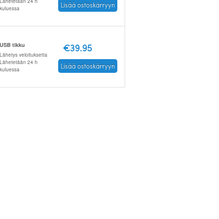
Lähetetään 24 h
Lisää ostoskärryyn
kuluessa
USB tikku
€39.95
Lähetys veloituksetta
Lähetetään 24 h
Lisää ostoskärryyn
kuluessa