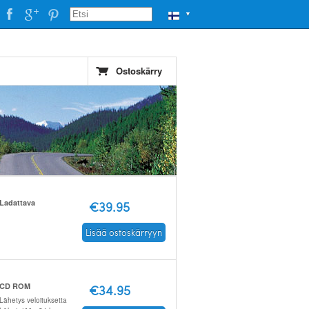
▼
Ostoskärry
Ladattava
€39.95
Lisää ostoskärryyn
CD ROM
€34.95
Lähetys veloituksetta