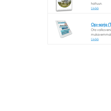
haltuun.
Lisää
Opi-sarja (
Ota valkovenä
mukavemmalla
Lisää