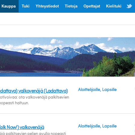
Kauppa
Tuki
Yhteystiedot
Tietoja
Opettajat
Kielituki
Aloittelijoille, Lapsille
adattava) valkovenäjä (Ladattava)
tivoivaa: ota valkovenäjä palkitsevien
nopeasti haltuun.
Aloittelijoille, Lapsille
Talk Now!) valkovenäjä
jä palkitsevien pelien avulla nopeasti