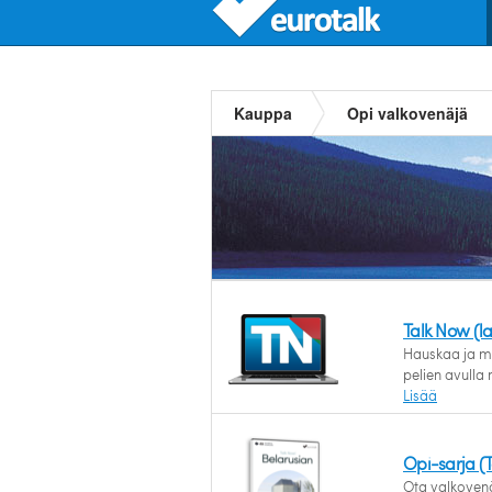
Kauppa
Opi valkovenäjä
Talk Now (l
Hauskaa ja mo
pelien avulla 
Lisää
Opi-sarja (
Ota valkovenä