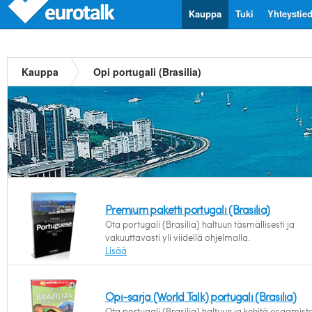
Kauppa
Tuki
Yhteystie
Kauppa
Opi portugali (Brasilia)
Premium paketti portugali (Brasilia)
Ota portugali (Brasilia) haltuun täsmällisesti ja
vakuuttavasti yli viidellä ohjelmalla.
Lisää
Opi-sarja (World Talk) portugali (Brasilia)
Ota portugali (Brasilia) haltuun ja kehitä osaamist