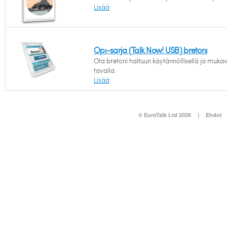
Lisää
Opi-sarja (Talk Now! USB) bretoni
Ota bretoni haltuun käytännöllisellä ja muk
tavalla.
Lisää
© EuroTalk Ltd 2026
|
Ehdot