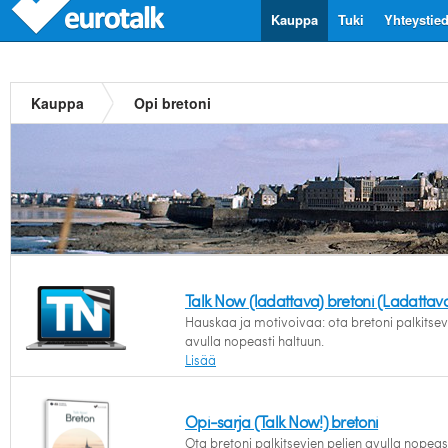
Kauppa
Tuki
Yhteystie
Kauppa
Opi bretoni
Talk Now (ladattava) bretoni (Ladattav
Hauskaa ja motivoivaa: ota bretoni palkitsev
avulla nopeasti haltuun.
Lisää
Opi-sarja (Talk Now!) bretoni
Ota bretoni palkitsevien pelien avulla nopeast