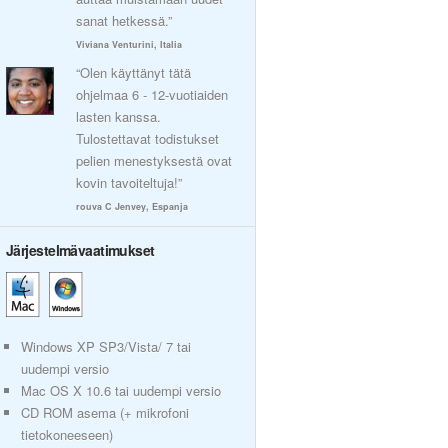
sanat hetkessä.”
Viviana Venturini, Italia
“Olen käyttänyt tätä
ohjelmaa 6 - 12-vuotiaiden
lasten kanssa.
Tulostettavat todistukset
pelien menestyksestä ovat
kovin tavoiteltuja!”
rouva C Jenvey, Espanja
Järjestelmävaatimukset
Windows XP SP3/Vista/ 7 tai
uudempi versio
Mac OS X 10.6 tai uudempi versio
CD ROM asema (+ mikrofoni
tietokoneeseen)