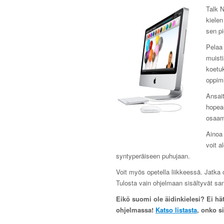
Talk N
kielen
sen pi
Pelaa 
muist
koetuk
oppim
Ansait
hopea-
osaam
Ainoa 
voit a
syntyperäiseen puhujaan.
Voit myös opetella liikkeessä. Jatka o
Tulosta vain ohjelmaan sisältyvät sa
Eikö suomi ole äidinkielesi? Ei hät
ohjelmassa!
Katso listasta
, onko s