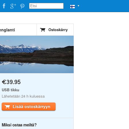
▼
englanti
Ostoskärry
€39.95
USB tikku
Lähetetään 24 h kuluessa
Lisää ostoskärryyn
Miksi ostaa meiltä?