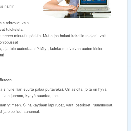
us näihin
lsiä tehtäviä; vain
vat tuloksista.
menen minuutin pätkiin. Mutta jos haluat kokeilla rajojasi, voit
konlopussa!
ska, ajattele uudestaan! Yllätyt, kuinka motivoivaa uuden kielen
ii!
äkseen.
a sinulle liian suurta palaa purtavaksi. On asioita, joita on hyvä
ä, tilata juomaa, kysyä suuntaa, jne.
ian ytimeen. Siinä käydään läpi ruoat, värit, ostokset, ruumiinosat,
 ja oleelliset sanonnat.