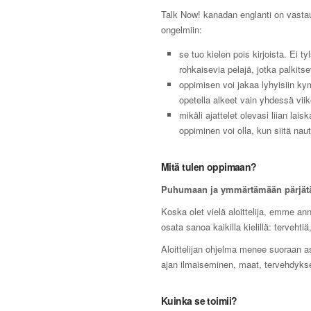
Talk Now! kanadan englanti on vasta
ongelmiin:
se tuo kielen pois kirjoista. Ei ty
rohkaisevia pelajä, jotka palkitse
oppimisen voi jakaa lyhyisiin kym
opetella alkeet vain yhdessä vii
mikäli ajattelet olevasi liian lai
oppiminen voi olla, kun siitä nautt
Mitä tulen oppimaan?
Puhumaan ja ymmärtämään pärjät
Koska olet vielä aloittelija, emme ann
osata sanoa kaikilla kielillä: tervehti
Aloittelijan ohjelma menee suoraan as
ajan ilmaiseminen, maat, tervehdykset
Kuinka se toimii?