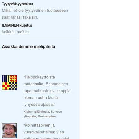
Tyytyväisyystakuu
Mikäli et ole tyytyväinen tuotteeseen
saat rahasi takaisin.
ILMAINEN kuljetus
kaikkiin maihin
Asiakkaidemme mielipiteitä
“Helppokäyttöistä
materiaalia. Erinomainen
tapa matkusteleville oppia
hieman uutta kieltä
lyhyessä ajassa.”
Kielten pääjohtaja, Surreyn
yliopisto, Roehampton
“Kolmitasoinen ja
vuorovaikutteinen visa
auttaa muistamaan uudet