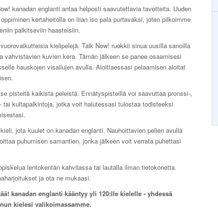
ow! kanadan englanti antaa helposti saavutettavia tavotteita. Uuden
 oppiminen kertaheitolla on liian iso pala purtavaksi, joten pilkoimme
eniin palkitseviin haasteisiin.
vuorovaikutteisia kielipelejä. Talk Now! ruokkii sinua uusilla sanoilla
ia vahvistavien kuvien kera. Tämän jälkeen se panee osaamisesi
selle hauskojen visailujen avulla. Aloittaessasi pelaamisen aloitat
isen.
se pisteitä kaikista peleistä. Ennätyspisteillä voi saavuttaa pronssi-,
 tai kultapalkintoja, jotka voit halutessasi tulostaa todisteeksi
isestasi.
kieli, jota kuulet on kanadan englanti. Nauhoittavien pelien avulla
loittaa puhumisen samantien, jonka jälkeen voit verrata puhettasi
piskelua lentokentän kahvilassa tai lautalla ilman tietokonetta.
naharjoitukset ja ota ne mukaasi.
ää! kanadan englanti kääntyy yli 120:lle kielelle - yhdessä
inun kielesi valikoimassamme.