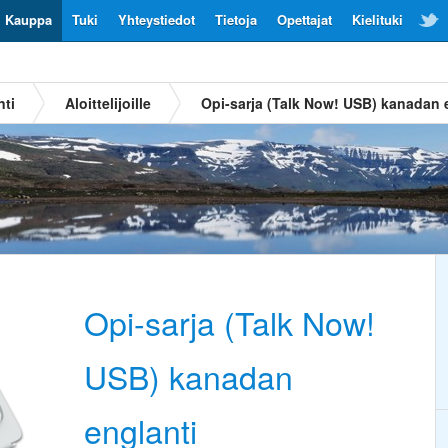
Kauppa
Tuki
Yhteystiedot
Tietoja
Opettajat
Kielituki
nti
Aloittelijoille
Opi-sarja (Talk Now! USB) kanadan 
Opi-sarja (Talk Now!
USB) kanadan
englanti