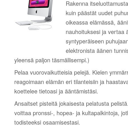
Rakenna itseluottamusta
kuin päästät uudet puhumi
oikeassa elämässä, äänit
nauhoituksesi ja vertaa 
syntyperäiseen puhujaa
elektronista äänen tunni
yleensä paljon täsmällisempi.)
Pelaa vuorovaikutteisia pelejä. Kielen ymmär
reagoimaan elämän eri tilanteisiin ja haastav
koettelee tietoasi ja ääntämistäsi.
Ansaitset pisteitä jokaisesta pelatusta pelistä
voittaa pronssi-, hopea- ja kultapalkintoja, jot
todisteeksi osaamisestasi.