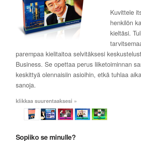
Kuvittele 
henkilön k
kieltäsi. T
tarvitsema
parempaa kielitaitoa selvitäksesi keskustelusta
Business. Se opettaa perus liiketoiminnan san
keskittyä olennaisiin asioihin, etkä tuhlaa aika
sanoja.
klikkaa suurentaaksesi »
Sopiiko se minulle?