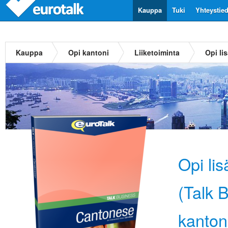
Kauppa
Tuki
Yhteystie
Kauppa
Opi kantoni
Liiketoiminta
Opi li
Opi li
(Talk 
kanton