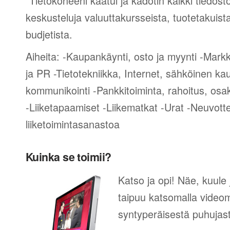
“Tietokoneeni kaatui ja kadotin kaikki tiedost
keskusteluja valuuttakursseista, tuotetakuist
budjetista.
Aiheita: -Kaupankäynti, osto ja myynti -Mark
ja PR -Tietotekniikka, Internet, sähköinen ka
kommunikointi -Pankkitoiminta, rahoitus, osak
-Liiketapaamiset -Liikematkat -Urat -Neuvotte
liiketoimintasanastoa
Kuinka se toimii?
Katso ja opi! Näe, kuule 
taipuu katsomalla videom
syntyperäisestä puhujas