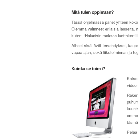
Mitä tulen oppimaan?
Tässä ohjelmassa panet yhteen kokonai
Olemma valinneet erilaisia lauseita, 
kuten: “Haluaisin maksaa luottokortil
Aiheet sisältävät tervehdykset, kaupat
vapaa-ajan, sekä liiketoiminnan ja te
Kuinka se toimii?
Katso 
videom
Rakenn
puhumi
kuunt
emme k
täsmäl
Pelaa 