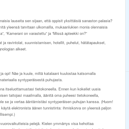
sia lauseita sen sijaan, että oppisit yksittäisiä sanaston palasia?
mitä yleensä tarvitaan ulkomailla, mukaanlukien monia olennaisia
lla”, “Kamerani on varastettu” ja “Missä apteekki on?”
 ja ravintolat, suunnistamisen, hotellit, puhelut, hätätapaukset,
gnologian alkeet.
ja opi! Näe ja kuule, miltä katalaani kuulostaa katsomalla
ateriaalia syntyperäisestä puhujasta.
a itseluottamustasi tietokoneella. Ennen kun kokeilet uusia
sen taitojasi maailmalla, äänitä oma puheesi tietokoneella,
ele se ja vertaa ääntämistäsi syntyperäisen puhujan kanssa. (Huom!
äytä elektronista äänen tunnistinta: ihmiskorva on yleensä paljon
lisempi.)
vuorovaikutteisia pelejä. Kielen ymmärrys visa kehottaa