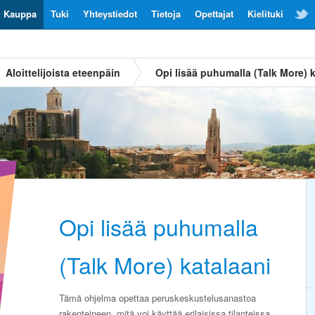
Kauppa
Tuki
Yhteystiedot
Tietoja
Opettajat
Kielituki
Aloittelijoista eteenpäin
Opi lisää puhumalla (Talk More) k
Opi lisää puhumalla
(Talk More) katalaani
Tämä ohjelma opettaa peruskeskustelusanastoa
rakenteineen, mitä voi käyttää erilaisissa tilanteissa.