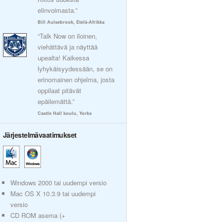
elinvoimasta.”
Bill Aulsebrook, Etelä-Afrikka
“Talk Now on iloinen,
viehättävä ja näyttää
upealta! Kaikessa
lyhykäisyydessään, se on
erinomainen ohjelma, josta
oppilaat pitävät
epäilemättä.”
Castle Hall koulu, Yorks
Järjestelmävaatimukset
Windows 2000 tai uudempi versio
Mac OS X 10.3.9 tai uudempi
versio
CD ROM asema (+