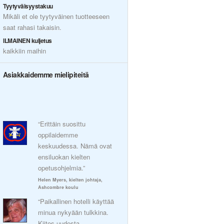
Tyytyväisyystakuu
Mikäli et ole tyytyväinen tuotteeseen
saat rahasi takaisin.
ILMAINEN kuljetus
kaikkiin maihin
Asiakkaidemme mielipiteitä
“Erittäin suosittu
oppilaidemme
keskuudessa. Nämä ovat
ensiluokan kielten
opetusohjelmia.”
Helen Myers, kielten johtaja,
Ashcombre koulu
“Paikallinen hotelli käyttää
minua nykyään tulkkina.
Kiitos uudesta