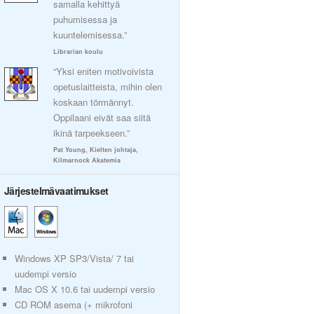
samalla kehittyä
puhumisessa ja
kuuntelemisessa.”
Librarian koulu
“Yksi eniten motivoivista
opetuslaitteista, mihin olen
koskaan törmännyt.
Oppilaani eivät saa siitä
ikinä tarpeekseen.”
Pat Young, Kielten johtaja,
Kilmarnock Akatemia
Järjestelmävaatimukset
Windows XP SP3/Vista/ 7 tai
uudempi versio
Mac OS X 10.6 tai uudempi versio
CD ROM asema (+ mikrofoni