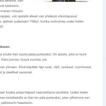
lsiä tehtäviä; vain
vat tuloksista.
ymmenen minuutin
 rajojasi, voit opetella alkeet vain yhdessä viikonlopussa!
ska, ajattele uudestaan! Yllätyt, kuinka motivoivaa uuden kielen
ii!
äkseen.
a sinulle liian suurta palaa purtavaksi. On asioita, joita on hyvä
ä, tilata juomaa, kysyä suuntaa, jne.
ian ytimeen. Siinä käydään läpi ruoat, värit, ostokset, ruumiinosat,
 ja oleelliset sanonnat.
ow! kroatia antaa helposti saavutettavia tavotteita. Uuden kielen
nen kertaheitolla on liian iso pala purtavaksi, joten pilkoimme sen
n palkitseviin haasteisiin.