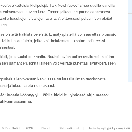
vuorovaikutteisia kielipelejä. Talk Now! ruokkii sinua uusilla sanoilla
ia vahvistavien kuvien kera. Tämän jälkeen se panee osaamisesi
selle hauskojen visailujen avulla. Aloittaessasi pelaamisen aloitat
isen.
se pisteitä kaikista peleistä. Ennätyspisteillä voi saavuttaa pronssi-,
 tai kultapalkintoja, jotka voit halutessasi tulostaa todisteeksi
isestasi.
kieli, jota kuulet on kroatia. Nauhoittavien pelien avulla voit aloittaa
sen samantien, jonka jälkeen voit verrata puhettasi syntyperäiseen
piskelua lentokentän kahvilassa tai lautalla ilman tietokonetta.
naharjoitukset ja ota ne mukaasi.
ää! kroatia kääntyy yli 120:lle kielelle - yhdessä ohjelmassa!
 valikoimassamme.
© EuroTalk Ltd 2026
|
Ehdot
|
Yhteystiedot
|
Usein kysyttyjä kysymyksiä