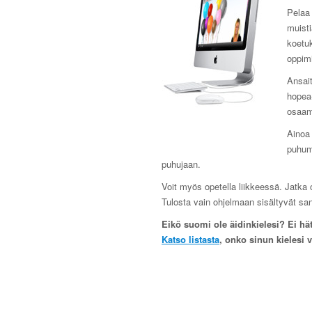
Pelaa 
muist
koetuk
oppim
Ansait
hopea-
osaam
Ainoa 
puhumi
puhujaan.
Voit myös opetella liikkeessä. Jatka o
Tulosta vain ohjelmaan sisältyvät sa
Eikö suomi ole äidinkielesi? Ei hät
Katso listasta
, onko sinun kielesi