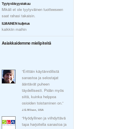
Tyytyväisyystakuu
Mikäli et ole tyytyväinen tuotteeseen
saat rahasi takaisin.
ILMAINEN kuljetus
kaikkiin maihin
Asiakkaidemme mielipiteitä
“Erittäin käytännöllistä
sanastoa ja selostajat
ääntävät puheen
täydellisesti. Pidän myös
siitä, kuinka helppoa
osioiden toistaminen on.”
J.G.Wilson, USA
“Hyödyllinen ja viihdyttävä
tapa harjoitella sanastoa ja