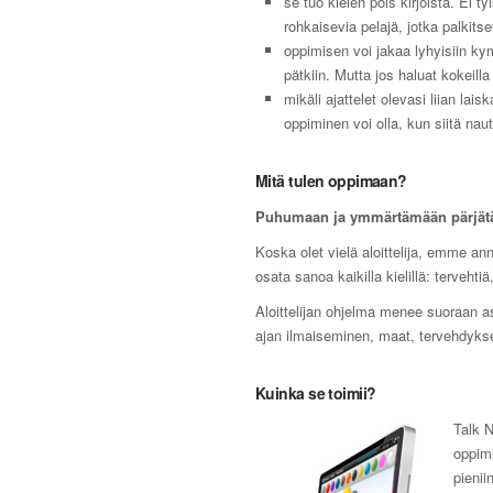
se tuo kielen pois kirjoista. Ei ty
rohkaisevia pelajä, jotka palkitse
oppimisen voi jakaa lyhyisiin k
pätkiin. Mutta jos haluat kokeilla
mikäli ajattelet olevasi liian lai
oppiminen voi olla, kun siitä nautt
Mitä tulen oppimaan?
Puhumaan ja ymmärtämään pärjät
Koska olet vielä aloittelija, emme ann
osata sanoa kaikilla kielillä: tervehti
Aloittelijan ohjelma menee suoraan as
ajan ilmaiseminen, maat, tervehdykset
Kuinka se toimii?
Talk N
oppimi
pienii