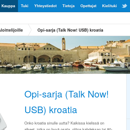
Kauppa
Tuki
Yhteystiedot
Tietoja
Opettajat
Kielituki
loittelijoille
Opi-sarja (Talk Now! USB) kroatia
Opi-sarja (Talk Now!
USB) kroatia
Onko kroatia sinulle uutta? Kaikissa kielissä on
alkeet, jotka on hyvä osata, olitpa kahdeksan tai 80-