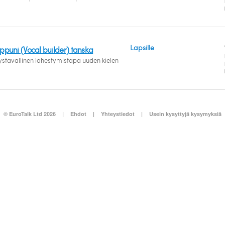
Lapsille
ppuni (Vocal builder) tanska
ystävällinen lähestymistapa uuden kielen
© EuroTalk Ltd 2026
|
Ehdot
|
Yhteystiedot
|
Usein kysyttyjä kysymyksiä