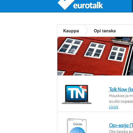
Kauppa
Opi tanska
Talk Now (l
Hauskaa ja mo
avulla nopeas
Lisää
Opi-sarja (
Ota tanska pal