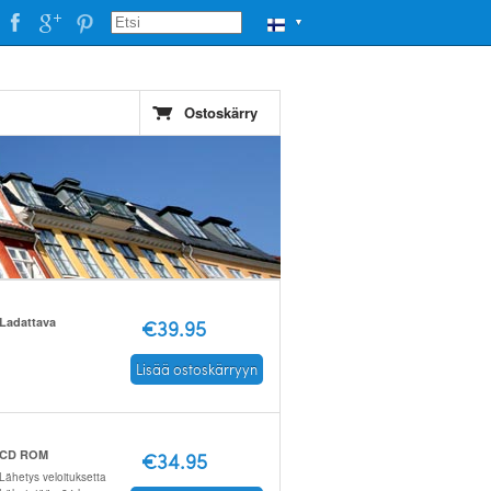
▼
Ostoskärry
Ladattava
€39.95
Lisää ostoskärryyn
CD ROM
€34.95
Lähetys veloituksetta