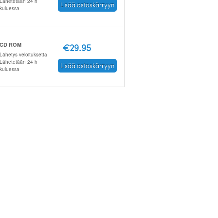
Lähetetään 24 h
Lisää ostoskärryyn
kuluessa
CD ROM
€29.95
Lähetys veloituksetta
Lähetetään 24 h
Lisää ostoskärryyn
kuluessa