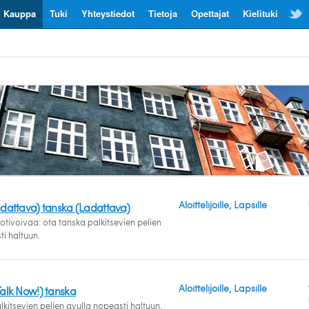
Kauppa
Tuki
Yhteystiedot
Tietoja
Opettajat
Kielituki
Aloittelijoille, Lapsille
adattava) tanska (Ladattava)
tivoivaa: ota tanska palkitsevien pelien
ti haltuun.
Aloittelijoille, Lapsille
Talk Now!) tanska
kitsevien pelien avulla nopeasti haltuun.