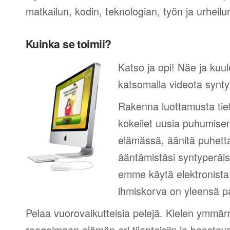
matkailun, kodin, teknologian, työn ja urheilu
Kuinka se toimii?
Katso ja opi! Näe ja kuul
katsomalla videota synty
Rakenna luottamusta tie
kokeilet uusia puhumisen
elämässä, äänitä puhetta
ääntämistäsi syntyperäi
emme käytä elektronista 
ihmiskorva on yleensä pa
Pelaa vuorovaikutteisia pelejä. Kielen ymmär
reagoimaan elämän eri tilanteisiin ja haastav