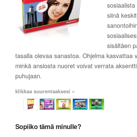
sosiaalista
siinä keski
sanontoihin
sosiaalise
sisältäen p
tasalla olevaa sanastoa. Ohjelma kasvattaa
minkä ansiosta nuoret voivat verrata aksent
puhujaan.
klikkaa suurentaaksesi »
Sopiiko tämä minulle?