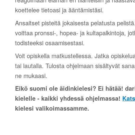
koettelee tietoasi ja ääntämistäsi.
Ansaitset pisteitä jokaisesta pelatusta pelistä
voittaa pronssi-, hopea- ja kultapalkintoja, jot
todisteeksi osaamisestasi.
Voit opiskella matkustellessa. Jatka opiskelu
tai lautalla. Tulosta ohjelmaan sisältyvät sana
ne mukaasi.
Eikö suomi ole äidinkielesi? Ei hätää! dari
kielelle - kaikki yhdessä ohjelmassa!
Kats
kielesi valikoimassamme.