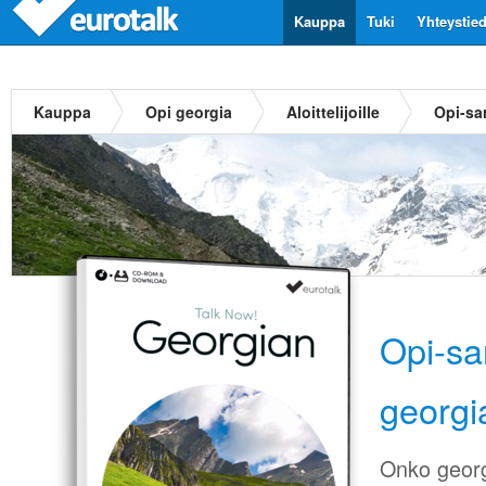
Kauppa
Tuki
Yhteystie
Kauppa
Opi georgia
Aloittelijoille
Opi-sa
Opi-sa
georgi
Onko georg