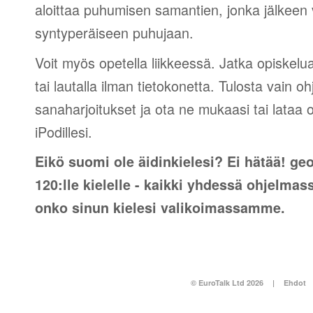
aloittaa puhumisen samantien, jonka jälkeen v
syntyperäiseen puhujaan.
Voit myös opetella liikkeessä. Jatka opiskelu
tai lautalla ilman tietokonetta. Tulosta vain o
sanaharjoitukset ja ota ne mukaasi tai lataa 
iPodillesi.
Eikö suomi ole äidinkielesi? Ei hätää! geo
120:lle kielelle - kaikki yhdessä ohjelmas
onko sinun kielesi valikoimassamme.
© EuroTalk Ltd 2026
|
Ehdot