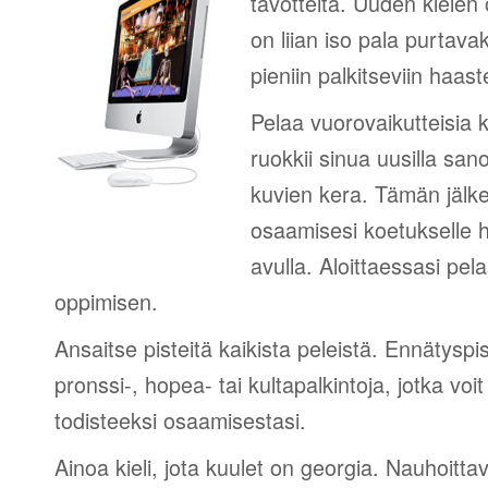
tavotteita. Uuden kielen
on liian iso pala purtava
pieniin palkitseviin haaste
Pelaa vuorovaikutteisia k
ruokkii sinua uusilla sano
kuvien kera. Tämän jälk
osaamisesi koetukselle h
avulla. Aloittaessasi pel
oppimisen.
Ansaitse pisteitä kaikista peleistä. Ennätyspis
pronssi-, hopea- tai kultapalkintoja, jotka voi
todisteeksi osaamisestasi.
Ainoa kieli, jota kuulet on georgia. Nauhoittav