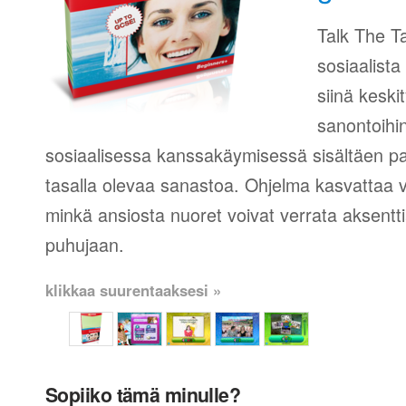
Talk The Ta
sosiaalista
siinä keski
sanontoihin
sosiaalisessa kanssakäymisessä sisältäen pal
tasalla olevaa sanastoa. Ohjelma kasvattaa
minkä ansiosta nuoret voivat verrata aksent
puhujaan.
klikkaa suurentaaksesi »
Sopiiko tämä minulle?