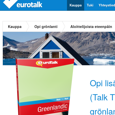
Kauppa
Tuki
Yhteystie
Kauppa
Opi grönlanti
Aloittelijoista eteenpäin
Opi li
(Talk 
grönlan