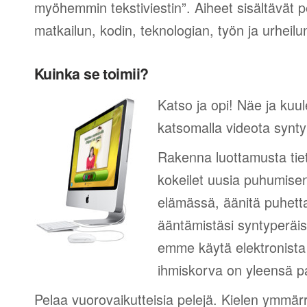
myöhemmin tekstiviestin”. Aiheet sisältävät 
matkailun, kodin, teknologian, työn ja urheilu
Kuinka se toimii?
Katso ja opi! Näe ja kuul
katsomalla videota synty
Rakenna luottamusta tie
kokeilet uusia puhumisen
elämässä, äänitä puhetta
ääntämistäsi syntyperäi
emme käytä elektronista 
ihmiskorva on yleensä pa
Pelaa vuorovaikutteisia pelejä. Kielen ymmär