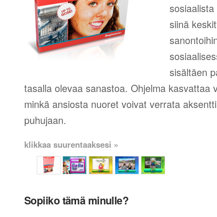
sosiaalista
siinä keski
sanontoihin
sosiaalise
sisältäen p
tasalla olevaa sanastoa. Ohjelma kasvattaa
minkä ansiosta nuoret voivat verrata aksent
puhujaan.
klikkaa suurentaaksesi »
Sopiiko tämä minulle?