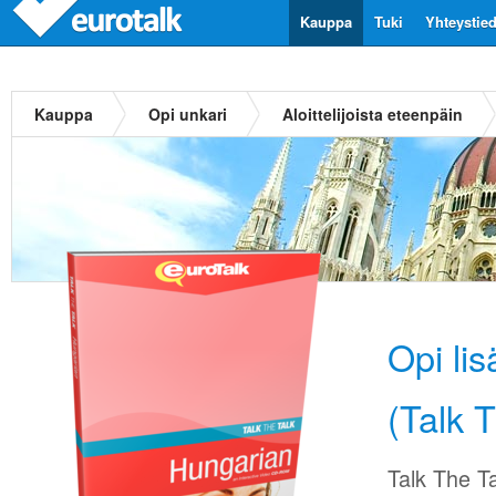
Kauppa
Tuki
Yhteystie
Kauppa
Opi unkari
Aloittelijoista eteenpäin
Opi li
(Talk 
Talk The Ta