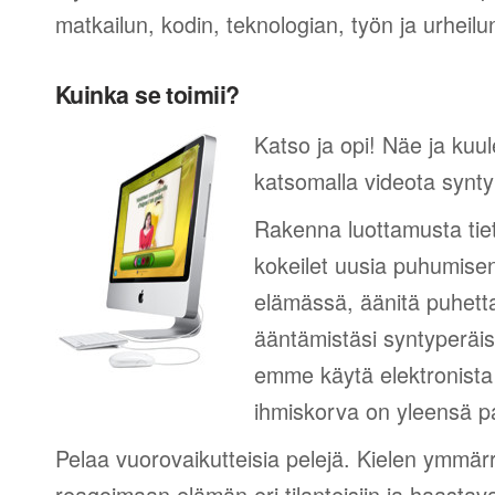
matkailun, kodin, teknologian, työn ja urheilu
Kuinka se toimii?
Katso ja opi! Näe ja kuul
katsomalla videota synty
Rakenna luottamusta tie
kokeilet uusia puhumisen
elämässä, äänitä puhetta
ääntämistäsi syntyperäi
emme käytä elektronista 
ihmiskorva on yleensä pa
Pelaa vuorovaikutteisia pelejä. Kielen ymmär
reagoimaan elämän eri tilanteisiin ja haastav