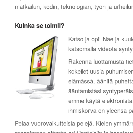
matkailun, kodin, teknologian, työn ja urheilu
Kuinka se toimii?
Katso ja opi! Näe ja kuul
katsomalla videota synty
Rakenna luottamusta tie
kokeilet uusia puhumisen
elämässä, äänitä puhetta
ääntämistäsi syntyperäi
emme käytä elektronista 
ihmiskorva on yleensä pa
Pelaa vuorovaikutteisia pelejä. Kielen ymmär
reagoimaan elämän eri tilanteisiin ja haastav