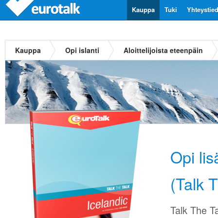
Kauppa
Tuki
Yhteystie
Kauppa
Opi islanti
Aloittelijoista eteenpäin
Opi li
(Talk T
Talk The Ta