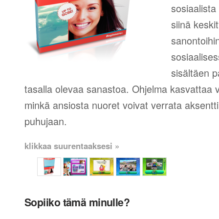
sosiaalista
siinä keski
sanontoihin
sosiaalise
sisältäen p
tasalla olevaa sanastoa. Ohjelma kasvattaa
minkä ansiosta nuoret voivat verrata aksent
puhujaan.
klikkaa suurentaaksesi »
Sopiiko tämä minulle?