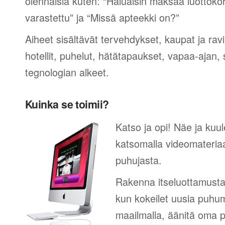
olennaisia kuten: “Haluaisin maksaa luottokor
varastettu” ja “Missä apteekki on?”
Aiheet sisältävät tervehdykset, kaupat ja rav
hotellit, puhelut, hätätapaukset, vapaa-ajan, 
tegnologian alkeet.
Kuinka se toimii?
Katso ja opi! Näe ja kuule
katsomalla videomateriaa
puhujasta.
Rakenna itseluottamusta
kun kokeilet uusia puhum
maailmalla, äänitä oma p