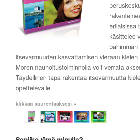
peruskesku
rakenteinee
erilaisissa
käsittelee 
pahimman 
itsevarmuuden kasvattamisen vieraan kielen 
Moren nauhoitustoiminnolla voit verrata aksent
Täydellinen tapa rakentaa itsevarmuutta kie
opettelevalle.
klikkaa suurentaaksesi »
Sopiiko tämä minulle?