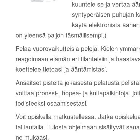
kuuntele se ja vertaa ää
syntyperäisen puhujan 
käytä elektronista äänen
on yleensä paljon täsmällisempi.)
Pelaa vuorovaikutteisia pelejä. Kielen ymmär
reagoimaan elämän eri tilanteisiin ja haastav
koettelee tietoasi ja ääntämistäsi.
Ansaitset pisteitä jokaisesta pelatusta pelistä
voittaa pronssi-, hopea- ja kultapalkintoja, jot
todisteeksi osaamisestasi.
Voit opiskella matkustellessa. Jatka opiskelu
tai lautalla. Tulosta ohjelmaan sisältyvät sana
ne mukaasi.