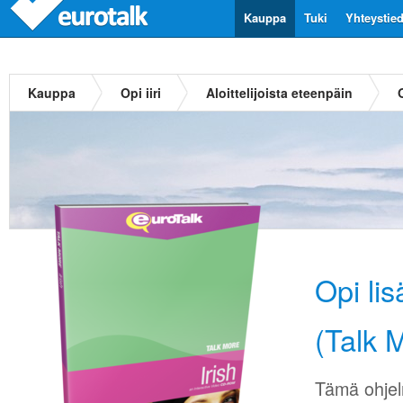
Kauppa
Tuki
Yhteystie
Kauppa
Opi iiri
Aloittelijoista eteenpäin
Opi li
(Talk M
Tämä ohjel