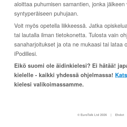
aloittaa puhumisen samantien, jonka jälkeen v
syntyperäiseen puhujaan.
Voit myös opetella liikkeessä. Jatka opiskelu
tai lautalla ilman tietokonetta. Tulosta vain o
sanaharjoitukset ja ota ne mukaasi tai lataa 
iPodillesi.
Eikö suomi ole äidinkielesi? Ei hätää! japa
kielelle - kaikki yhdessä ohjelmassa!
Kats
kielesi valikoimassamme.
© EuroTalk Ltd 2026
|
Ehdot