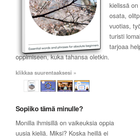
kielissä on
osata, olit
vuotias, ty
turisti lom
tarjoaa hel
oppimiseen, kuka tahansa oletkin.
klikkaa suurentaaksesi »
Sopiiko tämä minulle?
Monilla ihmisillä on vaikeuksia oppia
uusia kieliä. Miksi? Koska heillä ei