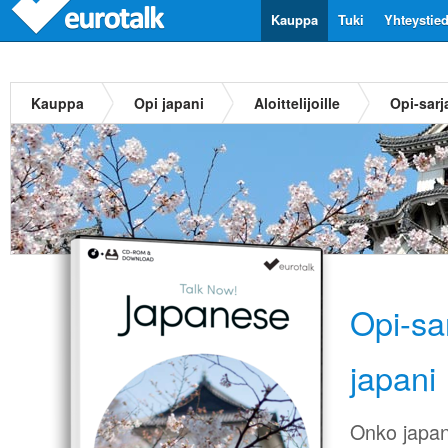
Kauppa
Tuki
Yhteystie
Kauppa
Opi japani
Aloittelijoille
Opi-sarj
Opi-sa
japani
Onko japani