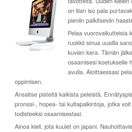
tavotteita. Uuden kielen
on liian iso pala purtava
pieniin palkitseviin haaste
Pelaa vuorovaikutteisia k
ruokkii sinua uusilla sano
kuvien kera. Tämän jälk
osaamisesi koetukselle h
avulla. Aloittaessasi pel
oppimisen.
Ansaitse pisteitä kaikista peleistä. Ennätyspis
pronssi-, hopea- tai kultapalkintoja, jotka voi
todisteeksi osaamisestasi.
Ainoa kieli, jota kuulet on japani. Nauhoittavie