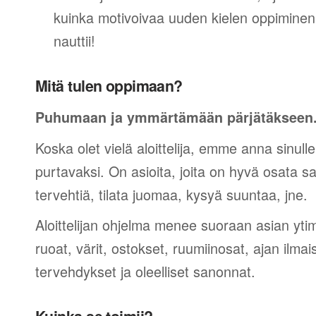
kuinka motivoivaa uuden kielen oppiminen v
nauttii!
Mitä tulen oppimaan?
Puhumaan ja ymmärtämään pärjätäkseen
Koska olet vielä aloittelija, emme anna sinulle
purtavaksi. On asioita, joita on hyvä osata sano
tervehtiä, tilata juomaa, kysyä suuntaa, jne.
Aloittelijan ohjelma menee suoraan asian yti
ruoat, värit, ostokset, ruumiinosat, ajan ilma
tervehdykset ja oleelliset sanonnat.