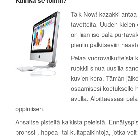
Kuinka se toimii?
Talk Now! kazakki antaa 
tavotteita. Uuden kielen
on liian iso pala purtava
pieniin palkitseviin haaste
Pelaa vuorovaikutteisia k
ruokkii sinua uusilla sano
kuvien kera. Tämän jälk
osaamisesi koetukselle h
avulla. Aloittaessasi pel
oppimisen.
Ansaitse pisteitä kaikista peleistä. Ennätyspis
pronssi-, hopea- tai kultapalkintoja, jotka voi