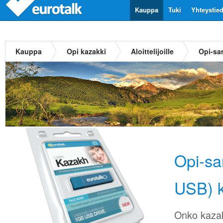
Kauppa
Tuki
Yhteystie
Kauppa
Opi kazakki
Aloittelijoille
Opi-sar
Opi-sa
USB) k
Onko kazak