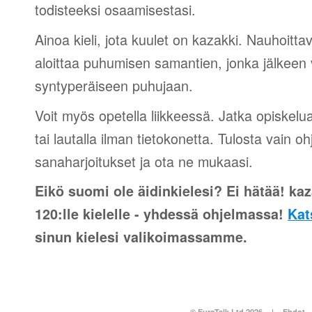
todisteeksi osaamisestasi.
Ainoa kieli, jota kuulet on kazakki. Nauhoittav
aloittaa puhumisen samantien, jonka jälkeen v
syntyperäiseen puhujaan.
Voit myös opetella liikkeessä. Jatka opiskelu
tai lautalla ilman tietokonetta. Tulosta vain o
sanaharjoitukset ja ota ne mukaasi.
Eikö suomi ole äidinkielesi? Ei hätää! kaz
120:lle kielelle - yhdessä ohjelmassa!
Kat
sinun kielesi valikoimassamme.
© EuroTalk Ltd 2026
|
Ehdot