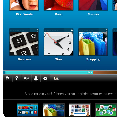
Aloita milloin vain! Aiheen voit valita yhdeksästä eri alueest