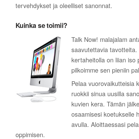
tervehdykset ja oleelliset sanonnat.
Kuinka se toimii?
Talk Now! malajalam ant
saavutettavia tavotteita
kertaheitolla on liian iso
pilkoimme sen pieniin palk
Pelaa vuorovaikutteisia k
ruokkii sinua uusilla sano
kuvien kera. Tämän jälk
osaamisesi koetukselle h
avulla. Aloittaessasi pel
oppimisen.