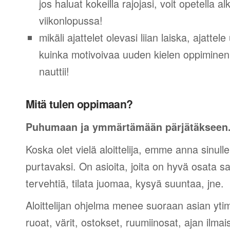
jos haluat kokeilla rajojasi, voit opetella 
viikonlopussa!
mikäli ajattelet olevasi liian laiska, ajattel
kuinka motivoivaa uuden kielen oppiminen v
nauttii!
Mitä tulen oppimaan?
Puhumaan ja ymmärtämään pärjätäkseen
Koska olet vielä aloittelija, emme anna sinulle
purtavaksi. On asioita, joita on hyvä osata sano
tervehtiä, tilata juomaa, kysyä suuntaa, jne.
Aloittelijan ohjelma menee suoraan asian yti
ruoat, värit, ostokset, ruumiinosat, ajan ilma