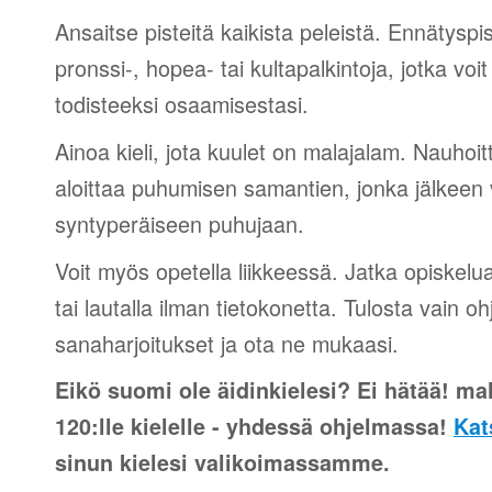
Ansaitse pisteitä kaikista peleistä. Ennätyspis
pronssi-, hopea- tai kultapalkintoja, jotka voi
todisteeksi osaamisestasi.
Ainoa kieli, jota kuulet on malajalam. Nauhoitt
aloittaa puhumisen samantien, jonka jälkeen v
syntyperäiseen puhujaan.
Voit myös opetella liikkeessä. Jatka opiskelu
tai lautalla ilman tietokonetta. Tulosta vain o
sanaharjoitukset ja ota ne mukaasi.
Eikö suomi ole äidinkielesi? Ei hätää! ma
120:lle kielelle - yhdessä ohjelmassa!
Kat
sinun kielesi valikoimassamme.