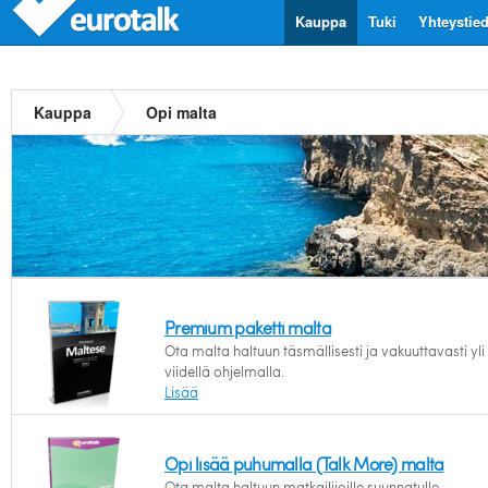
Kauppa
Tuki
Yhteystie
Kauppa
Opi malta
Premium paketti malta
Ota malta haltuun täsmällisesti ja vakuuttavasti yli
viidellä ohjelmalla.
Lisää
Opi lisää puhumalla (Talk More) malta
Ota malta haltuun matkailijoille suunnatulle