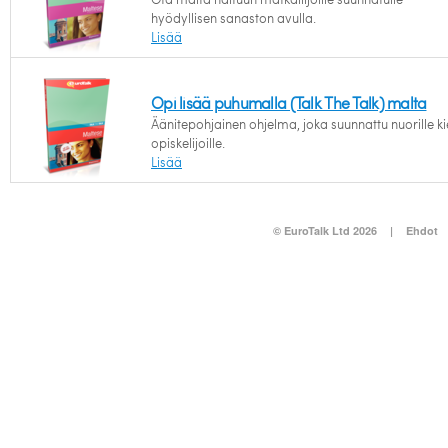
hyödyllisen sanaston avulla.
Lisää
Opi lisää puhumalla (Talk The Talk) malta
Äänitepohjainen ohjelma, joka suunnattu nuorille ki
opiskelijoille.
Lisää
© EuroTalk Ltd 2026
|
Ehdot