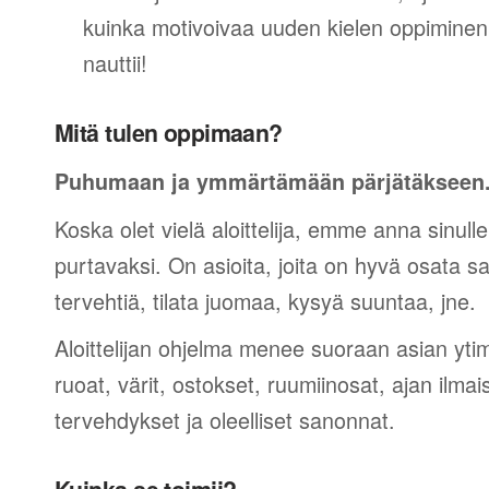
kuinka motivoivaa uuden kielen oppiminen v
nauttii!
Mitä tulen oppimaan?
Puhumaan ja ymmärtämään pärjätäkseen
Koska olet vielä aloittelija, emme anna sinulle
purtavaksi. On asioita, joita on hyvä osata sano
tervehtiä, tilata juomaa, kysyä suuntaa, jne.
Aloittelijan ohjelma menee suoraan asian yti
ruoat, värit, ostokset, ruumiinosat, ajan ilma
tervehdykset ja oleelliset sanonnat.