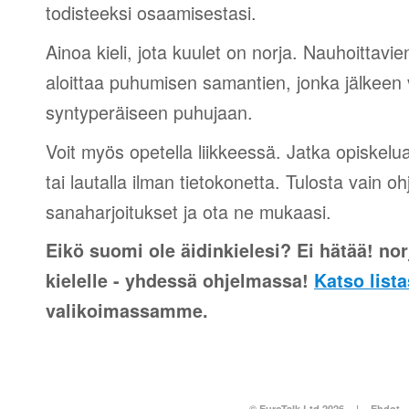
todisteeksi osaamisestasi.
Ainoa kieli, jota kuulet on norja. Nauhoittavien
aloittaa puhumisen samantien, jonka jälkeen v
syntyperäiseen puhujaan.
Voit myös opetella liikkeessä. Jatka opiskelu
tai lautalla ilman tietokonetta. Tulosta vain o
sanaharjoitukset ja ota ne mukaasi.
Eikö suomi ole äidinkielesi? Ei hätää! norj
kielelle - yhdessä ohjelmassa!
Katso lista
valikoimassamme.
© EuroTalk Ltd 2026
|
Ehdot