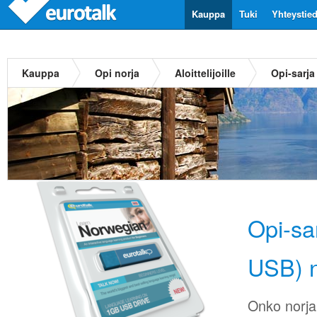
Kauppa
Tuki
Yhteystie
Kauppa
Opi norja
Aloittelijoille
Opi-sarja
Opi-sa
USB) n
Onko norja 