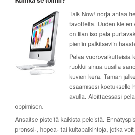
Kuinka se toimii?
Talk Now! norja antaa he
tavotteita. Uuden kielen
on liian iso pala purtava
pieniin palkitseviin haaste
Pelaa vuorovaikutteisia k
ruokkii sinua uusilla sano
kuvien kera. Tämän jälk
osaamisesi koetukselle h
avulla. Aloittaessasi pel
oppimisen.
Ansaitse pisteitä kaikista peleistä. Ennätyspis
pronssi-, hopea- tai kultapalkintoja, jotka voi