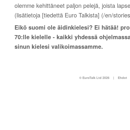
olemme kehittäneet paljon pelejä, joista lapse
(lisätietoja [tiedettä Euro Talkista] (/en/stori
Eikö suomi ole äidinkielesi? Ei hätää! pro
70:lle kielelle - kaikki yhdessä ohjelmass
sinun kielesi valikoimassamme.
© EuroTalk Ltd 2026
|
Ehdot