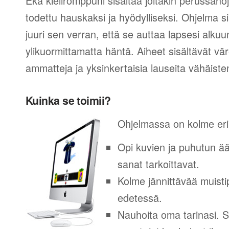
Eka kieliromppuni sisältää joitakin perussanoj
todettu hauskaksi ja hyödylliseksi. Ohjelma s
juuri sen verran, että se auttaa lapsesi alku
ylikuormittamatta häntä. Aiheet sisältävät vär
ammatteja ja yksinkertaisia lauseita vähäiste
Kuinka se toimii?
Ohjelmassa on kolme eril
Opi kuvien ja puhutun ään
sanat tarkoittavat.
Kolme jännittävää muistip
edetessä.
Nauhoita oma tarinasi. S