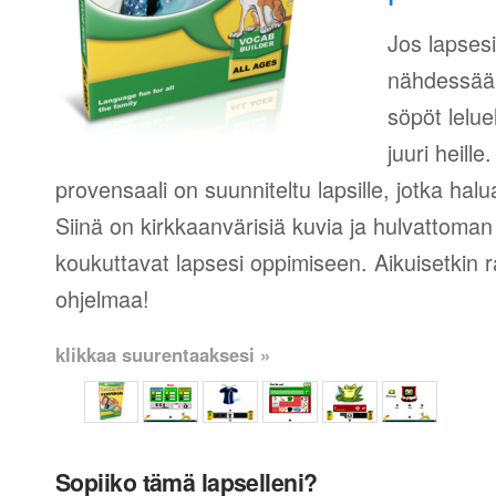
Jos lapsesi
nähdessään
söpöt lelue
juuri heill
provensaali on suunniteltu lapsille, jotka hal
Siinä on kirkkaanvärisiä kuvia ja hulvattoman
koukuttavat lapsesi oppimiseen. Aikuisetkin r
ohjelmaa!
klikkaa suurentaaksesi »
Sopiiko tämä lapselleni?