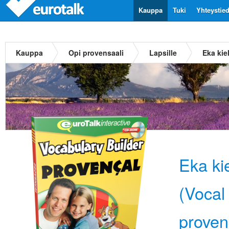
Kauppa
Tuki
Yhteystie
Kauppa
Opi provensaali
Lapsille
Eka kie
Eka ki
(Vocal 
proven