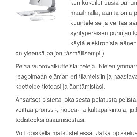
kun kokeilet uusia puhum
maailmalla, äänitä oma p
kuuntele se ja vertaa ää
syntyperäisen puhujan 
käytä elektronista äänen
on yleensä paljon täsmällisempi.)
Pelaa vuorovaikutteisia pelejä. Kielen ymmär
reagoimaan elämän eri tilanteisiin ja haastav
koettelee tietoasi ja ääntämistäsi.
Ansaitset pisteitä jokaisesta pelatusta pelistä
voittaa pronssi-, hopea- ja kultapalkintoja, jot
todisteeksi osaamisestasi.
Voit opiskella matkustellessa. Jatka opiskelu