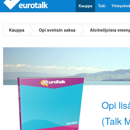
Kauppa
Tuki
Yhteystie
Kauppa
Opi sveitsin saksa
Aloittelijoista eteen
Opi li
(Talk M