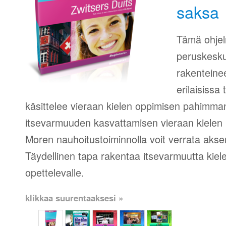
saksa
Tämä ohjel
peruskesku
rakenteinee
erilaisissa
käsittelee vieraan kielen oppimisen pahimma
itsevarmuuden kasvattamisen vieraan kielen 
Moren nauhoitustoiminnolla voit verrata aksent
Täydellinen tapa rakentaa itsevarmuutta kie
opettelevalle.
klikkaa suurentaaksesi »