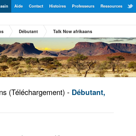
asin
Aide
Contact
Histoires
Professeurs
Ressources
ns
Débutant
Talk Now afrikaans
ns
(Téléchargement) -
Débutant,