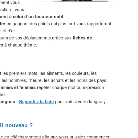
ement vous
iation ; vous
ent à celui d’un locuteur natif
.
dre
en gagnant des points qui plus tard vous rapporteront
 et d’or.
cours de vos déplacements grâce aux
fiches de
s à chaque thème.
 les premiers mots, les aliments, les couleurs, les
, les nombres, l’heure, les achats et les noms des pays.
hommes et femmes
répéter chaque mot ou expression
tez.
langues
-
Regardez la liste
pour voir si votre langue y
il nouveau ?
le en téléchargement afin que vous puissiez commencer