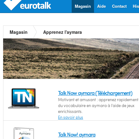
Magasin
Aide
Contact
His
Magasin
Apprenez l'aymara
Talk Now aymara (Téléchargement)
Motivant et amusant : apprenez rapidement l
du vocabulaire en aymara à l’aide de jeux
enrichissants.
En savoir plus
Talk Now! aymara