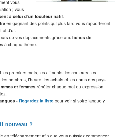
ement vous
iation ; vous
ent à celui d’un locuteur natif
.
dre
en gagnant des points qui plus tard vous rapporteront
 et d’or.
cours de vos déplacements grâce aux
fiches de
s à chaque thème.
 les premiers mots, les aliments, les couleurs, les
, les nombres, l’heure, les achats et les noms des pays.
hommes et femmes
répéter chaque mot ou expression
tez.
langues
-
Regardez la liste
pour voir si votre langue y
il nouveau ?
le en téléchargement afin que vous puissiez commencer