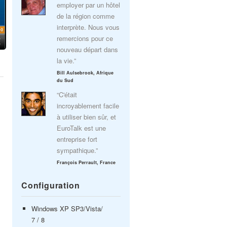
employer par un hôtel
de la région comme
interprète. Nous vous
remercions pour ce
nouveau départ dans
la vie.”
Bill Aulsebrook, Afrique
du Sud
“C'était
incroyablement facile
à utiliser bien sûr, et
EuroTalk est une
entreprise fort
sympathique.”
François Perrault, France
Configuration
Windows XP SP3/Vista/
7 / 8