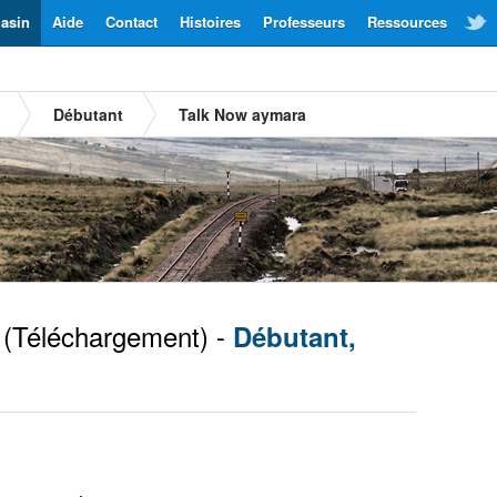
asin
Aide
Contact
Histoires
Professeurs
Ressources
Débutant
Talk Now aymara
(Téléchargement) -
Débutant,