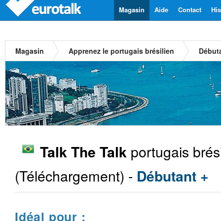
Magasin
Aide
Contact
His
Magasin
Apprenez le portugais brésilien
Débuta
portugais brési
Talk The Talk
(Téléchargement) -
Débutant +
Idéal pour :