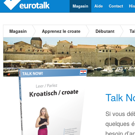
Magasin
Aide
Contact
His
Magasin
Apprenez le croate
Débutant
Ta
Talk N
Si vous déb
quelques é
besoin d’a