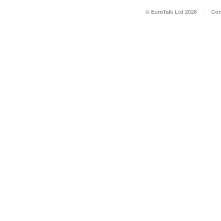
© EuroTalk Ltd 2026
|
Con