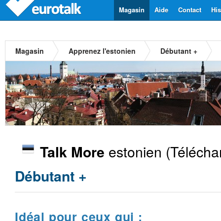
Magasin
Aide
Contact
His
Magasin
Apprenez l'estonien
Débutant +
estonien
(Télécha
Talk More
Débutant +
Idéal pour ceux qui :