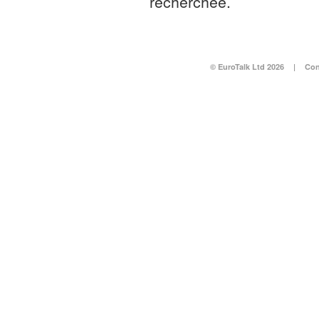
recherchée.
© EuroTalk Ltd 2026
|
Con