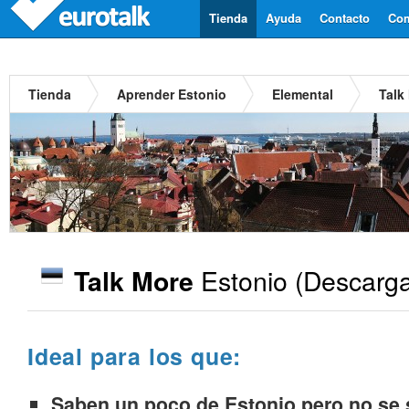
Tienda
Ayuda
Contacto
Com
Tienda
Aprender Estonio
Elemental
Talk
Estonio
(Descarga
Talk More
Ideal para los que:
Saben un poco de Estonio pero no se s