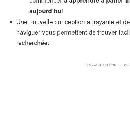
commencer à
apprendre à parler f
aujourd’hui
.
Une nouvelle conception attrayante et d
naviguer vous permettent de trouver faci
recherchée.
© EuroTalk Ltd 2026
|
Con