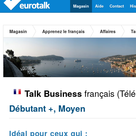
Magasin
Aide
Contact
His
Magasin
Apprenez le français
Affaires
Ta
français
(Télé
Talk Business
Débutant +, Moyen
Idéal pour ceux qui :