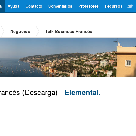
a
Ayuda
Contacto
Comentarios
Profesores
Recursos
Negocios
Talk Business Francés
rancés
(Descarga) -
Elemental,