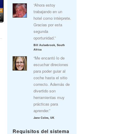
“Ahora estoy
trabajando en un
hotel como intérprete.
Gracias por esta
segunda
oportunidad.”
Bill Aulsebrook, South
Africa
“Me encantó lo de
escuchar direciones
para poder guiar al
coche hasta el sitio
correcto. Además de
divertido son
herramientas muy
prácticas para
aprender.”
Jane Coles, UK
Requisitos del sistema