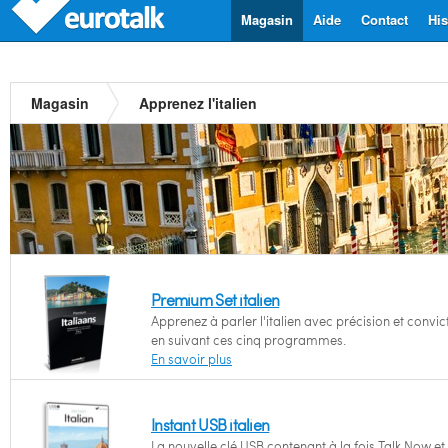
Magasin
Aide
Contact
His
Magasin
Apprenez l'italien
Premium Set italien
Apprenez à parler l'italien avec précision et convic
en suivant ces cinq programmes.
En savoir plus
Instant USB italien
La nouvelle clé USB contenant à la fois Talk Now et