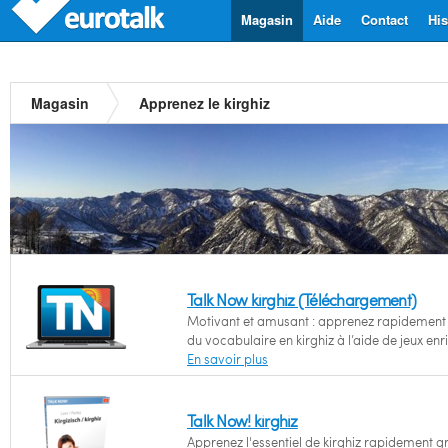
Magasin
Aide
Contact
His
Magasin
Apprenez le kirghiz
Talk Now kirghiz (Téléchargement)
Motivant et amusant : apprenez rapidement l
du vocabulaire en kirghiz à l’aide de jeux enr
En savoir plus
Talk Now! kirghiz
Apprenez l'essentiel de kirghiz rapidement g