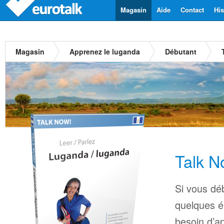
Magasin
Aide
Contact
His
Magasin
Apprenez le luganda
Débutant
Talk N
Si vous déb
quelques é
besoin d’a