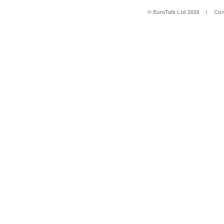
© EuroTalk Ltd 2026
|
Con