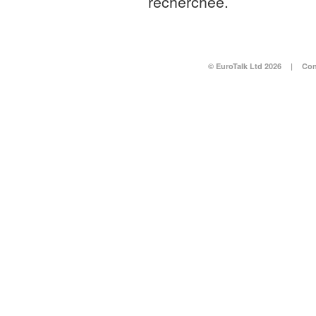
recherchée.
© EuroTalk Ltd 2026
|
Con