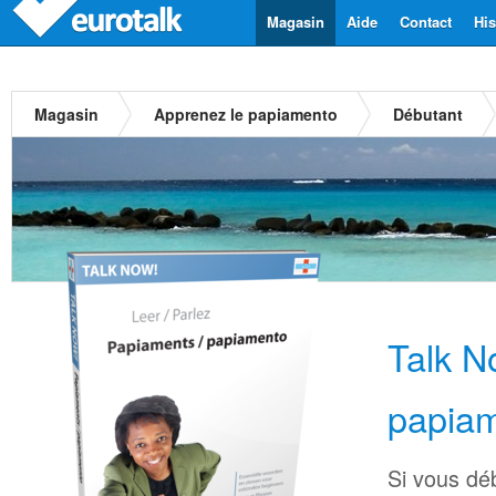
Magasin
Aide
Contact
His
Magasin
Apprenez le papiamento
Débutant
Talk N
papia
Si vous dé