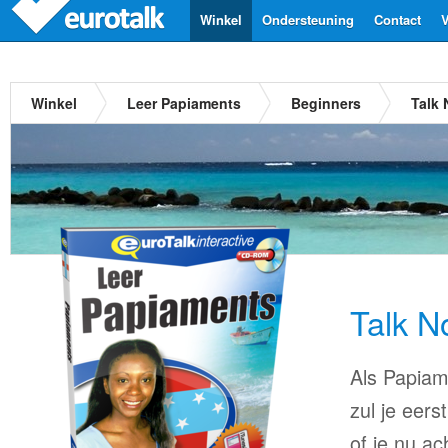
Winkel
Ondersteuning
Contact
V
Winkel
Leer Papiaments
Beginners
Talk
Talk N
Als Papiame
zul je eers
of je nu ac