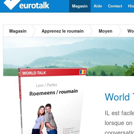
Magasin
Aide
Contact
His
Magasin
Apprenez le roumain
Moyen
Wor
World 
IL est faci
lorsque on
conversati