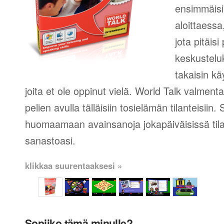
ensimmäisi
aloittaessa
jota pitäis
keskustelu
takaisin k
joita et ole oppinut vielä. World Talk valment
pelien avulla tälläisiin tosielämän tilanteisiin.
huomaamaan avainsanoja jokapäiväisissä tila
sanastoasi.
klikkaa suurentaaksesi »
Sopiiko tämä minulle?