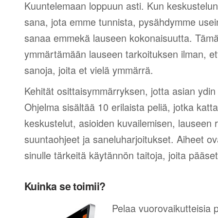
Kuuntelemaan loppuun asti. Kun keskustelun 
sana, jota emme tunnista, pysähdymme usein
sanaa emmekä lauseen kokonaisuutta. Tämä 
ymmärtämään lauseen tarkoituksen ilman, et
sanoja, joita et vielä ymmärrä.
Kehität osittaisymmärryksen, jotta asian ydin
Ohjelma sisältää 10 erilaista peliä, jotka kat
keskustelut, asioiden kuvailemisen, lauseen
suuntaohjeet ja saneluharjoitukset. Aiheet ova
sinulle tärkeitä käytännön taitoja, joita pääs
Kuinka se toimii?
Pelaa vuorovaikutteisia p