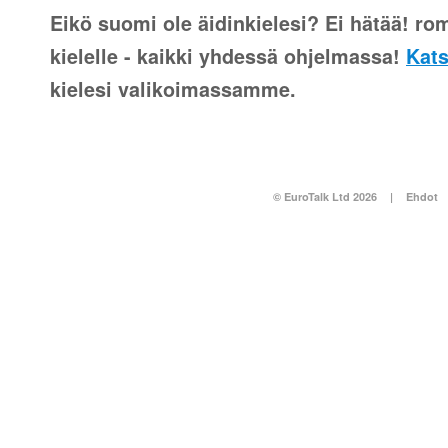
Eikö suomi ole äidinkielesi? Ei hätää! rom
kielelle - kaikki yhdessä ohjelmassa!
Kats
kielesi valikoimassamme.
© EuroTalk Ltd 2026
|
Ehdot