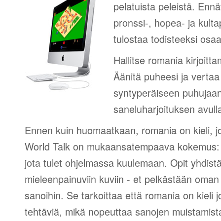
pelatuista peleistä. Ennät
pronssi-, hopea- ja kultap
tulostaa todisteeksi osa
Hallitse romania kirjoitt
Äänitä puheesi ja vertaa
syntyperäiseen puhujaan 
saneluharjoituksen avulla
Ennen kuin huomaatkaan, romania on kieli, jol
World Talk on mukaansatempaava kokemus: r
jota tulet ohjelmassa kuulemaan. Opit yhdist
mieleenpainuviin kuviin - et pelkästään oman 
sanoihin. Se tarkoittaa että romania on kieli jo
tehtäviä, mikä nopeuttaa sanojen muistamist