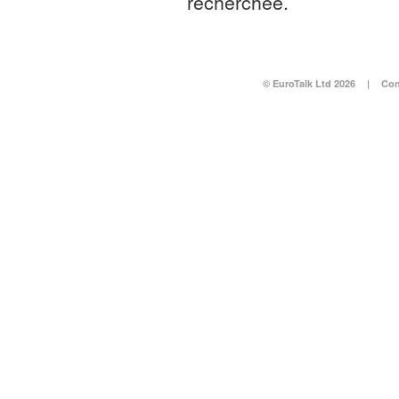
recherchée.
© EuroTalk Ltd 2026
|
Con