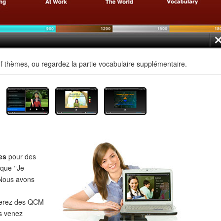
f thèmes, ou regardez la partie vocabulaire supplémentaire.
es
pour des
 que ‘‘Je
‘‘Nous avons
verez des QCM
s venez