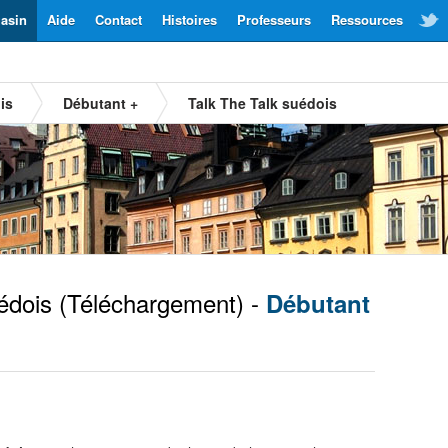
asin
Aide
Contact
Histoires
Professeurs
Ressources
is
Débutant +
Talk The Talk suédois
édois
(Téléchargement) -
Débutant