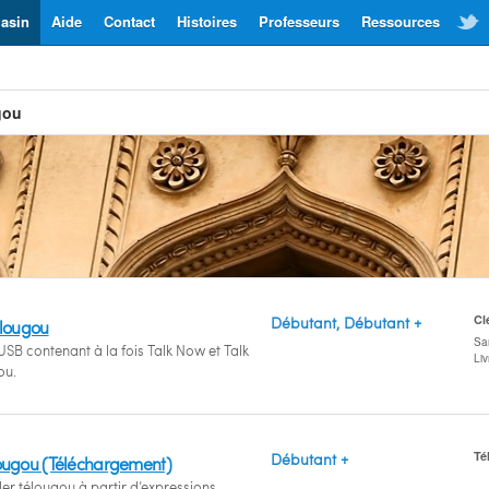
asin
Aide
Contact
Histoires
Professeurs
Ressources
gou
Cl
Débutant, Débutant +
élougou
San
USB contenant à la fois Talk Now et Talk
Li
ou.
Té
Débutant +
lougou (Téléchargement)
er télougou à partir d’expressions