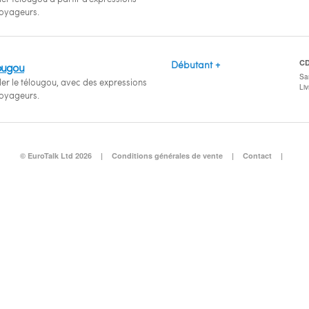
voyageurs.
C
Débutant +
ougou
San
er le télougou, avec des expressions
Li
voyageurs.
© EuroTalk Ltd 2026
|
Conditions générales de vente
|
Contact
|