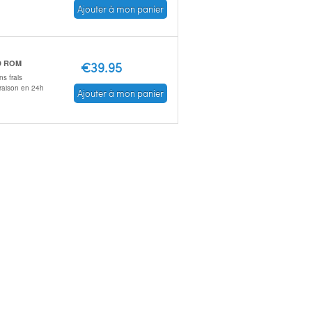
Ajouter à mon panier
D ROM
€39.95
s frais
vraison en 24h
Ajouter à mon panier