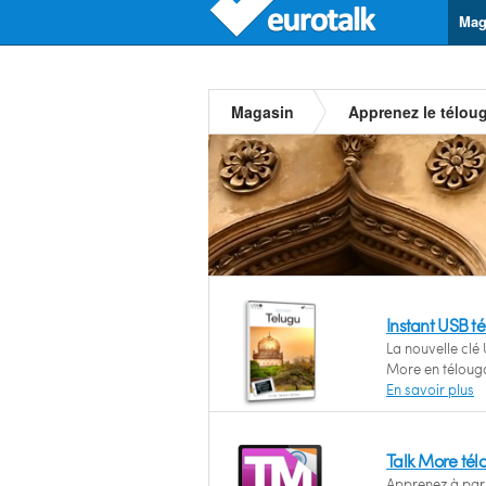
Mag
Magasin
Apprenez le télou
Instant USB t
La nouvelle clé 
More en téloug
En savoir plus
Talk More té
Apprenez à parl