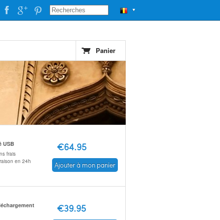
▼
Panier
é USB
€64.95
s frais
vraison en 24h
Ajouter à mon panier
léchargement
€39.95