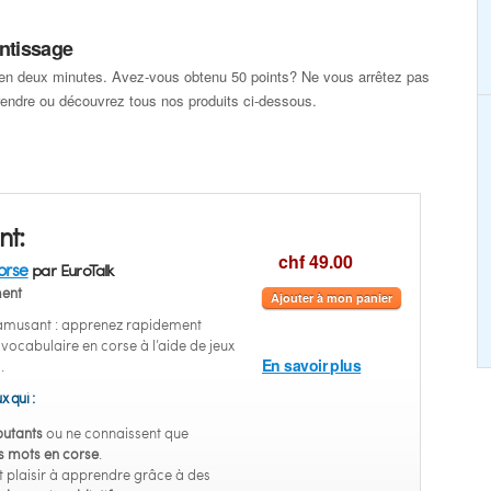
ntissage
en deux minutes. Avez-vous obtenu 50 points? Ne vous arrêtez pas
rendre ou découvrez tous nos produits ci-dessous.
nt:
chf 49.00
orse
par EuroTalk
ent
Ajouter à mon panier
 amusant : apprenez rapidement
u vocabulaire en corse à l’aide de jeux
En savoir plus
.
x qui :
utants
ou ne connaissent que
s mots en corse
.
 plaisir à apprendre grâce à des