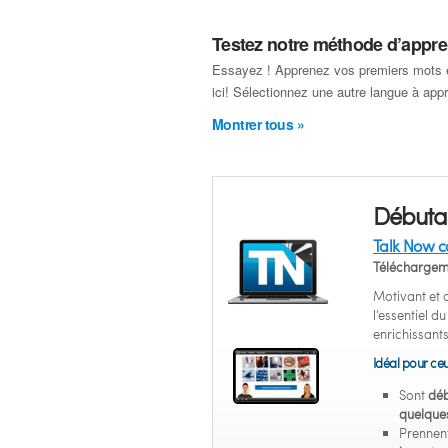
Testez notre méthode d’appre
Essayez ! Apprenez vos premiers mots 
ici! Sélectionnez une autre langue à app
Montrer tous »
Débuta
Talk Now c
Téléchargem
Motivant et
l’essentiel d
enrichissants
Idéal pour ceu
Sont
déb
quelque
Prennent