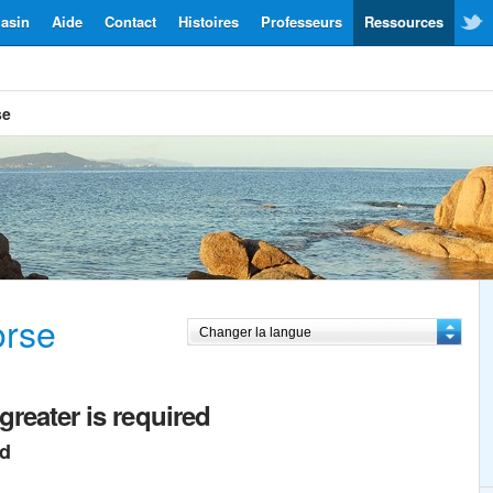
asin
Aide
Contact
Histoires
Professeurs
Ressources
se
orse
greater is required
ed