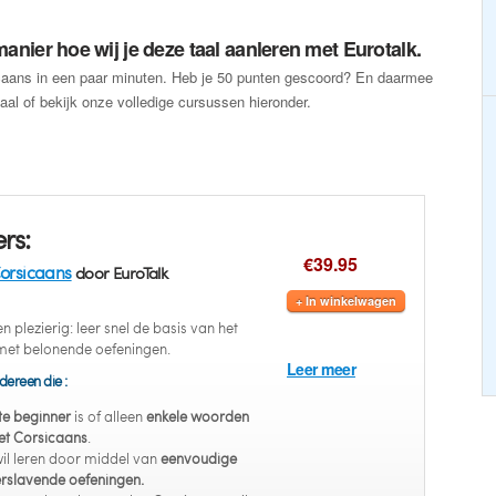
anier hoe wij je deze taal aanleren met Eurotalk.
icaans in een paar minuten. Heb je 50 punten gescoord? En daarmee
aal of bekijk onze volledige cursussen hieronder.
rs:
€39.95
orsicaans
door EuroTalk
+ In winkelwagen
 plezierig: leer snel de basis van het
met belonende oefeningen.
Leer meer
dereen die :
e beginner
is of alleen
enkele woorden
het Corsicaans
.
il leren door middel van
eenvoudige
rslavende oefeningen.