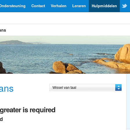
Ondersteuning
Contact
Verhalen
Leraren
Hulpmiddelen
ans
ans
greater is required
ed