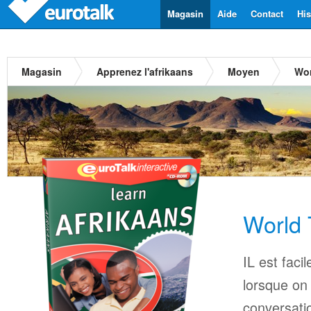
Magasin
Aide
Contact
His
Magasin
Apprenez l'afrikaans
Moyen
Wor
World 
IL est faci
lorsque on
conversatio