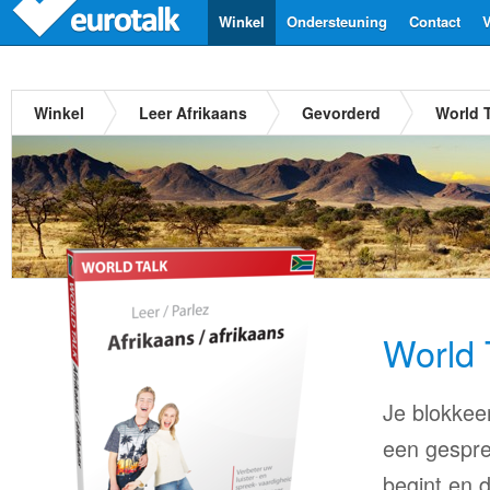
Winkel
Ondersteuning
Contact
V
Winkel
Leer Afrikaans
Gevorderd
World T
World 
Je blokkee
een gespre
begint en 