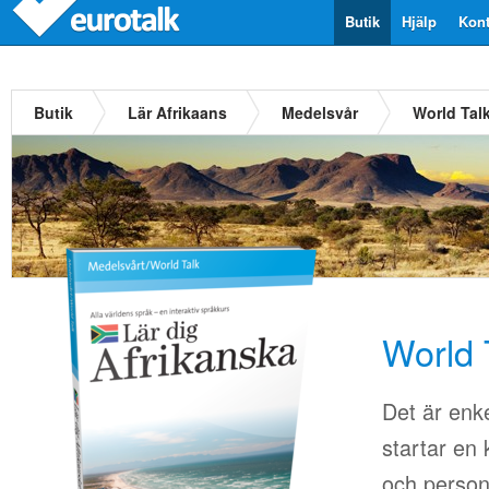
Butik
Hjälp
Kont
Butik
Lär Afrikaans
Medelsvår
World Tal
World 
Det är enkel
startar en 
och person