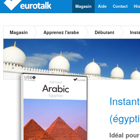
Magasin
Aide
Contact
His
Magasin
Apprenez l'arabe
Débutant
Inst
Instan
(égypt
Idéal pour