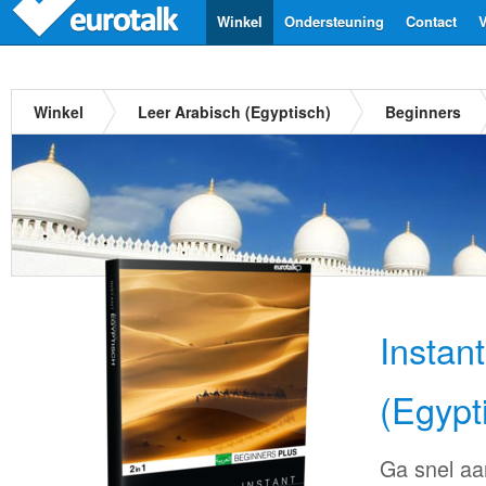
Winkel
Ondersteuning
Contact
V
Winkel
Leer Arabisch (Egyptisch)
Beginners
Instan
(Egypt
Ga snel aa