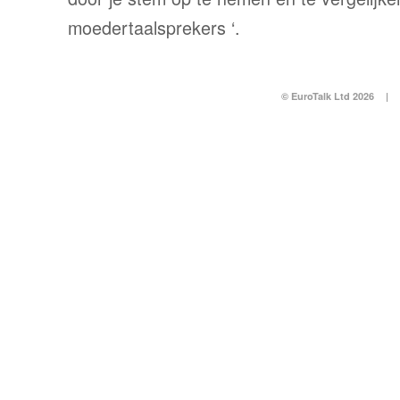
moedertaalsprekers ‘.
© EuroTalk Ltd 2026
|