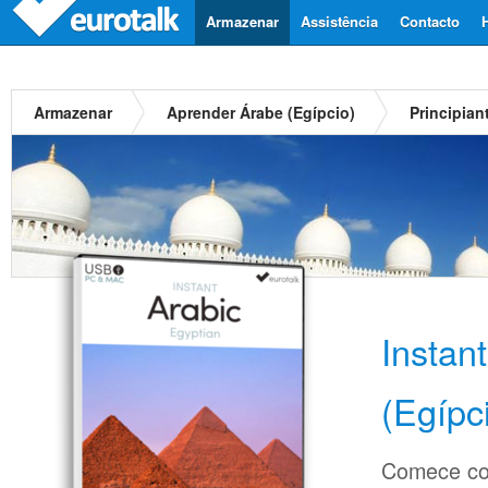
Armazenar
Assistência
Contacto
Armazenar
Aprender Árabe (Egípcio)
Principian
Instan
(Egípc
Comece co