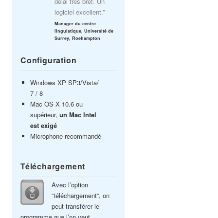
délai très bref. Un
logiciel excellent.”
Manager du centre
linguistique, Université de
Surrey, Roehampton
Configuration
Windows XP SP3/Vista/
7 / 8
Mac OS X 10.6 ou
supérieur,
un Mac Intel
est exigé
Microphone recommandé
Téléchargement
Avec l’option
“téléchargement”, on
peut transférer le
programme que l’on veut