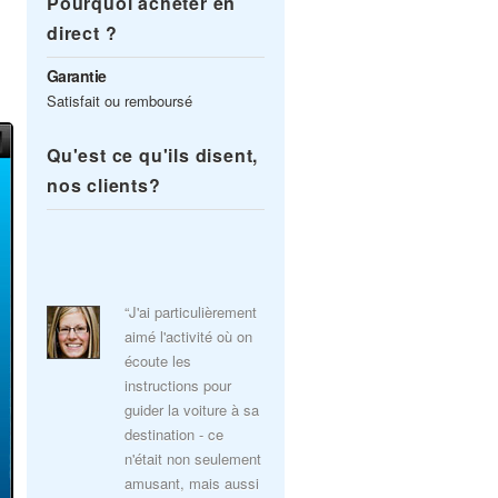
Pourquoi acheter en
direct ?
Garantie
Satisfait ou remboursé
Qu'est ce qu'ils disent,
nos clients?
“J'ai particulièrement
aimé l'activité où on
écoute les
instructions pour
guider la voiture à sa
destination - ce
n'était non seulement
amusant, mais aussi