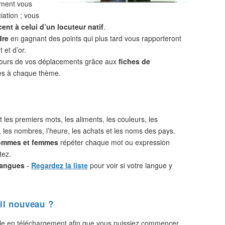
ement vous
iation ; vous
ent à celui d’un locuteur natif
.
dre
en gagnant des points qui plus tard vous rapporteront
 et d’or.
cours de vos déplacements grâce aux
fiches de
s à chaque thème.
 les premiers mots, les aliments, les couleurs, les
, les nombres, l’heure, les achats et les noms des pays.
hommes et femmes
répéter chaque mot ou expression
tez.
langues
-
Regardez la liste
pour voir si votre langue y
il nouveau ?
le en téléchargement afin que vous puissiez commencer