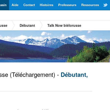
asin
Aide
Contact
Histoires
Professeurs
Ressources
russe
Débutant
Talk Now biélorusse
sse
(Téléchargement) -
Débutant,